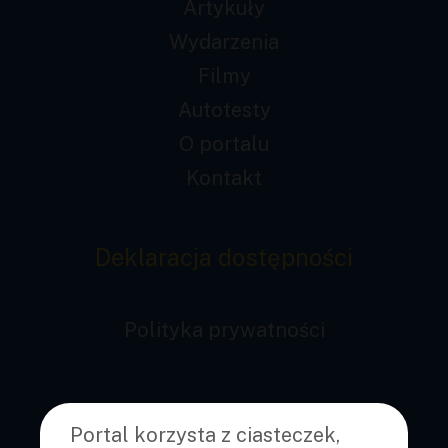
Artykuły
Wydarzenia
Filmy
Autotesty
O portalu
Kontakt
Deklaracja dostępności
Polityka prywatności
Pobierz aplikację mobilną
Portal korzysta z ciasteczek,